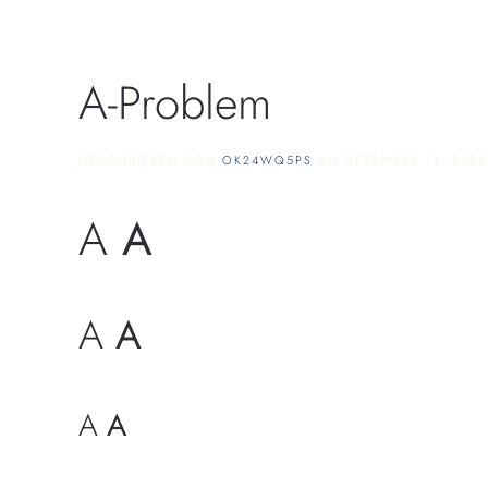
Skip to main content
A-Problem
GESCHRIEBEN VON
OK24WQ5PS
AM
DEZEMBER 14, 2023
A
A
A
A
A
A